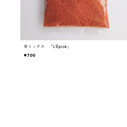
辛ミックス 「L'Épicé」
¥700